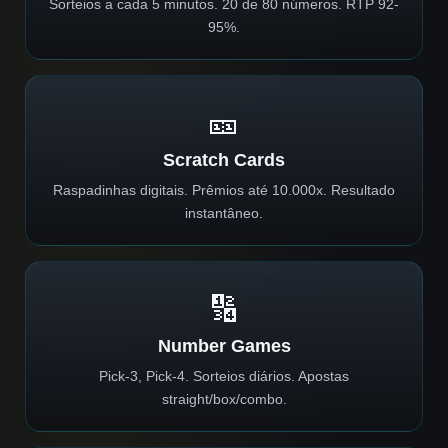
Sorteios a cada 5 minutos. 20 de 80 números. RTP 92-
95%.
🎫
Scratch Cards
Raspadinhas digitais. Prêmios até 10.000x. Resultado
instantâneo.
🔢
Number Games
Pick-3, Pick-4. Sorteios diários. Apostas
straight/box/combo.