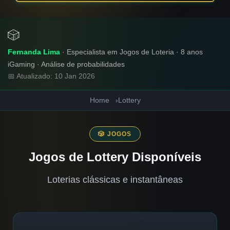
🏆 Plataforma
Plataforma
🎲
Fernanda Lima
·
Especialista em Jogos de Loteria
· 8 anos
Bet
iGaming · Análise de probabilidades
📅 Atualizado: 10 Jan 2026
Win
Home
Lottery
APP
🎲 JOGOS
📱 Download
Jogos de Lottery Disponíveis
APK
Loterias clássicas e instantâneas
Download