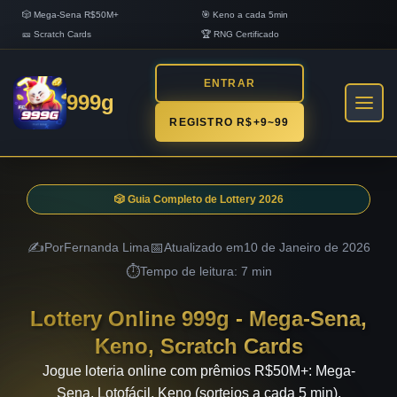
🎲 Mega-Sena R$50M+
🎯 Keno a cada 5min
🎫 Scratch Cards
🏆 RNG Certificado
ENTRAR
999g
REGISTRO R$+9~99
🎰 Jogos
🎲 Guia Completo de Lottery 2026
Slot
✍️
📅
Por
Fernanda Lima
Atualizado em
10 de Janeiro de 2026
⏱️
Tempo de leitura: 7 min
Cassino
Lottery Online 999g - Mega-Sena,
Fortune
Keno, Scratch Cards
Jogue loteria online com prêmios R$50M+: Mega-
Jogos
Sena, Lotofácil, Keno (sorteios a cada 5 min),