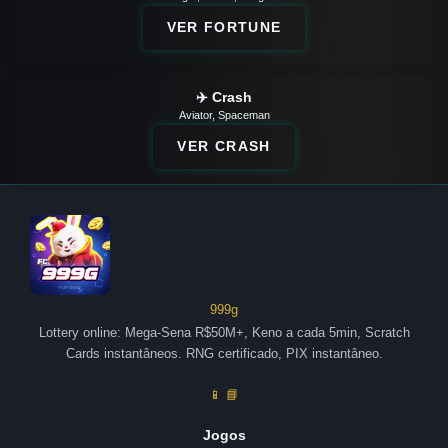
VER FORTUNE
✈️ Crash
Aviator, Spaceman
VER CRASH
999g
Lottery online: Mega-Sena R$50M+, Keno a cada 5min, Scratch
Cards instantâneos. RNG certificado, PIX instantâneo.
📱
📘
Jogos