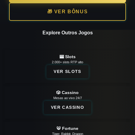
🎁 VER BÔNUS
Explore Outros Jogos
🎰 Slots
2.000+ slots RTP alto
VER SLOTS
🎲 Cassino
Mesas ao vivo 24/7
VER CASSINO
🐯 Fortune
Tiger, Rabbit, Dragon